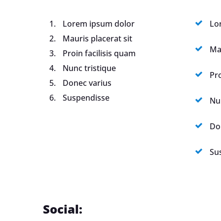
Lorem ipsum dolor
Lo
Mauris placerat sit
Mau
Proin facilisis quam
Nunc tristique
Pro
Donec varius
Suspendisse
Nu
Do
Su
Social: