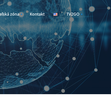
eľská zóna
Kontakt
TV2GO
Sleduj TV2GO
Manažment zariadení
y /
vky