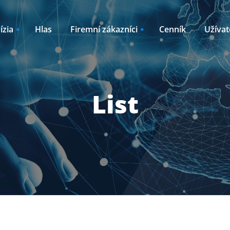
ízia
Hlas
Firemní zákazníci
Cenník
Užívat
Internet
Akcie
Outsourcing
List
líky k TV2GO
Oznamy / Novink
ný internet
Plánované odstá
ernet pre
Kto sme
Časté otázky
Návody