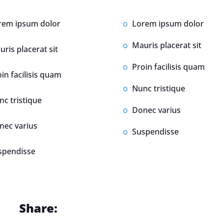
Zmluvy a dokum
rem ipsum dolor
Lorem ipsum dolor
Fakturačný syst
Mauris placerat sit
ris placerat sit
Odporúčania
Proin facilisis quam
in facilisis quam
Zmena podniku
Nunc tristique
poskytujúceho s
nc tristique
prístupu k inter
Donec varius
nec varius
Suspendisse
spendisse
Share: