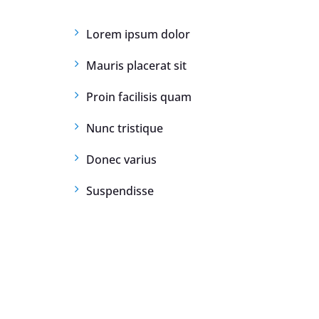
enty
Lorem ipsum dolor
ém
Mauris placerat sit
Proin facilisis quam
Nunc tristique
lužbu
netu
Donec varius
Suspendisse