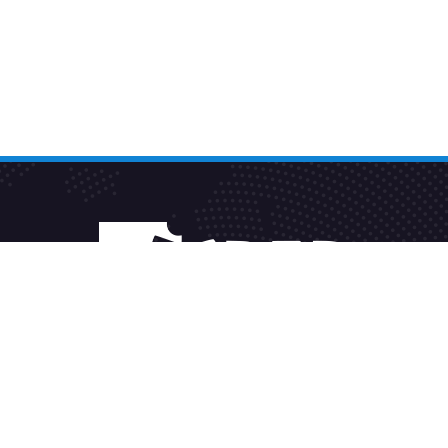
Fakturačný systém
Sleduj TV2GO
Alternatívne riešenie sporov
Všeobecné podmienky