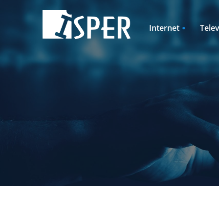
Internet
Telev
Pevný internet
ISPER TV2GO
Rodinné domy
Rozširujúce ba
Pevný internet + televízia
Televízia + pev
Internet pre rodinné domy
Televízia + Int
+ televízia
rodinné domy
Cenník
Cenník