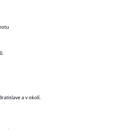
enty
ém
notu
0.
lužbu
netu
atislave a v okolí.