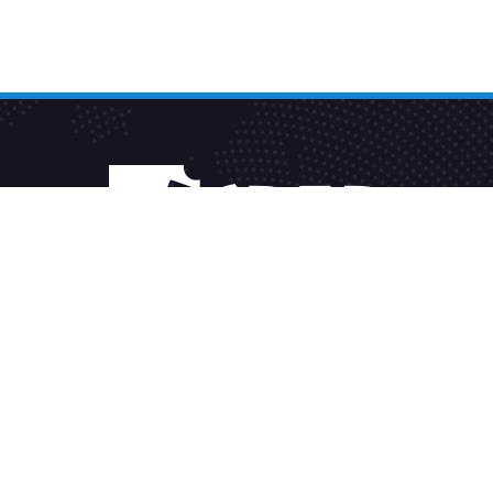
Fakturačný systém
Sleduj TV2GO
Alternatívne riešenie sporov
Všeobecné podmienky
Spravovať súhlas cookies