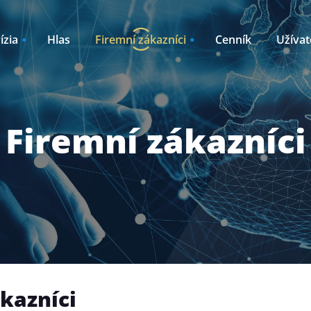
ízia
Hlas
Firemní zákazníci
Cenník
Užívat
Internet
Akcie
Outsourcing
Firemní zákazníci
líky k TV2GO
Oznamy / Novink
ný internet
Plánované odstá
ernet pre
Kto sme
Časté otázky
Návody
kazníci