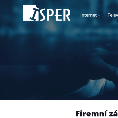
Internet
Telev
Pevný internet
ISPER TV2GO
Rodinné domy
Rozširujúce ba
Pevný internet + televízia
Televízia + pev
Internet pre rodinné domy
Televízia + Int
+ televízia
rodinné domy
Cenník
Cenník
Firemní zá