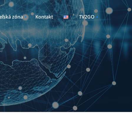
eľská zóna
Kontakt
TV2GO
Sleduj TV2GO
Manažment zariadení
y /
vky