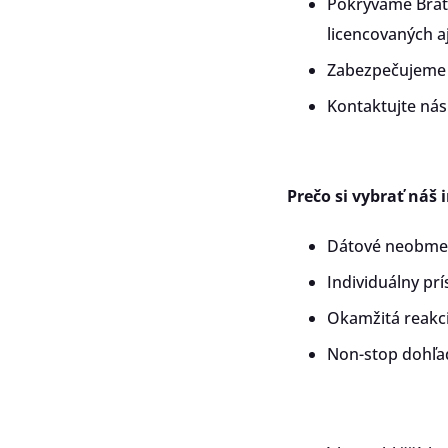
Pokrývame Brati
licencovaných a
Zabezpečujeme s
Kontaktujte nás
Prečo si vybrať náš 
Dátové neobmed
Individuálny prí
Okamžitá reakci
Non-stop dohľad