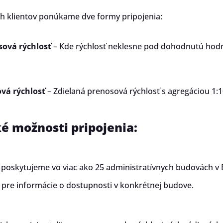
Zmluvy a dokum
h klientov ponúkame dve formy pripojenia:
Fakturačný syst
ová rýchlosť
– Kde rýchlosť neklesne pod dohodnutú hod
Odporúčania
Zmena podniku
vá rýchlosť
– Zdielaná prenosová rýchlosť s agregáciou 1:1
poskytujúceho s
prístupu k inter
é možnosti pripojenia:
 poskytujeme vo viac ako 25 administratívnych budovách v Br
 pre informácie o dostupnosti v konkrétnej budove.