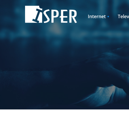
Internet
Telev
Pevný internet
ISPER TV2GO
Rodinné domy
Rozširujúce ba
Pevný internet + televízia
Televízia + pev
Internet pre rodinné domy
Televízia + Int
+ televízia
rodinné domy
Cenník
Cenník