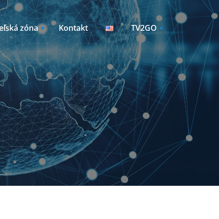
eľská zóna
Kontakt
TV2GO
Sleduj TV2GO
Manažment zariadení
y /
vky