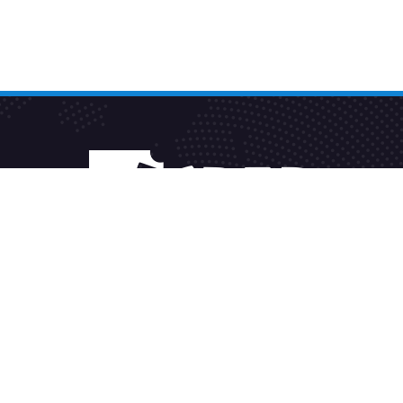
Fakturačný systém
Sleduj TV2GO
Alternatívne riešenie sporov
Všeobecné podmienky
Spravovať súhlas cookies