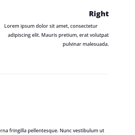
enty
Right
ém
Lorem ipsum dolor sit amet, consectetur
adipiscing elit. Mauris pretium, erat volutpat
pulvinar malesuada.
lužbu
netu
rna fringilla pellentesque. Nunc vestibulum ut