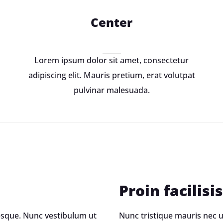
Zmluvy a dokum
Center
Fakturačný syst
Odporúčania
Lorem ipsum dolor sit amet, consectetur
adipiscing elit. Mauris pretium, erat volutpat
Zmena podniku
pulvinar malesuada.
poskytujúceho s
prístupu k inter
Proin facilisis
tesque. Nunc vestibulum ut
Nunc tristique mauris nec u