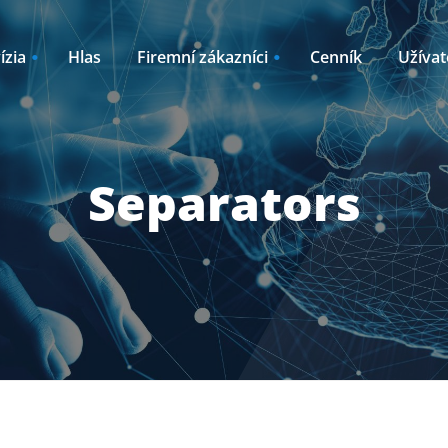
ízia
Hlas
Firemní zákazníci
Cenník
Užívat
Internet
Akcie
Outsourcing
Separators
líky k TV2GO
Oznamy / Novink
ný internet
Plánované odstá
ernet pre
Kto sme
Časté otázky
Návody