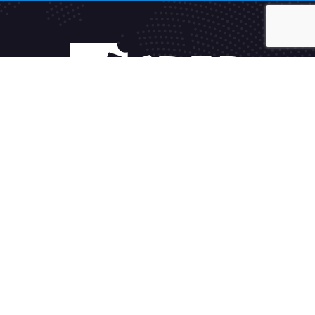
Fakturačný systém
Sleduj TV2GO
Alternatívne riešenie sporov
Všeobecné podmienky
Spravovať súhlas cookies