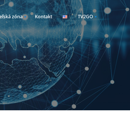
eľská zóna
Kontakt
TV2GO
Sleduj TV2GO
Manažment zariadení
y /
vky