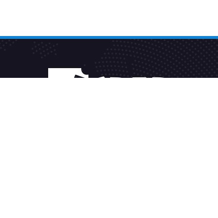
Fakturačný systém
Sleduj TV2GO
Alternatívne riešenie sporov
Všeobecné podmienky
Spravovať súhlas cookies