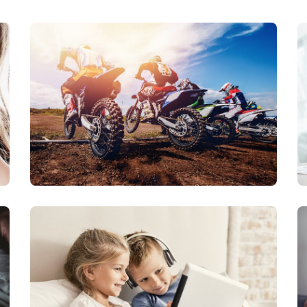
Zmluvy a dokum
Fakturačný syst
Odporúčania
Zmena podniku
poskytujúceho s
prístupu k inter