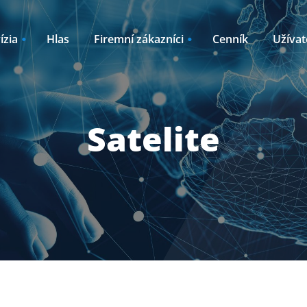
ízia
Hlas
Firemní zákazníci
Cenník
Užívat
Internet
Akcie
Outsourcing
Satelite
líky k TV2GO
Oznamy / Novink
ný internet
Plánované odstá
ernet pre
Kto sme
Časté otázky
Návody