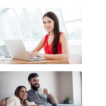
enty
ém
lužbu
netu