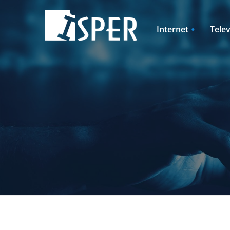
Internet
Telev
Pevný internet
ISPER TV2GO
Rodinné domy
Rozširujúce ba
Pevný internet + televízia
Televízia + pev
Internet pre rodinné domy
Televízia + Int
+ televízia
rodinné domy
Cenník
Cenník