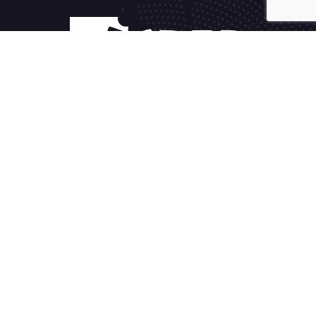
Fakturačný systém
Sleduj TV2GO
Alternatívne riešenie sporov
Všeobecné podmienky
Spravovať súhlas cookies
2023 ISPER s.r.o.