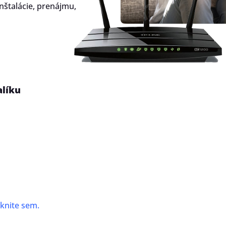
nštalácie, prenájmu,
alíku
iknite sem
.