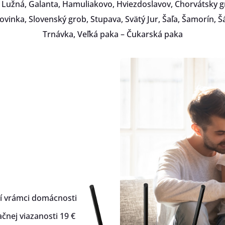
 Lužná, Galanta, Hamuliakovo, Hviezdoslavov, Chorvátsky g
Zmluvy a dokum
Rovinka, Slovenský grob, Stupava, Svätý Jur, Šaľa, Šamorín, 
Fakturačný syst
Trnávka, Veľká paka – Čukarská paka
Odporúčania
Zmena podniku
poskytujúceho s
prístupu k inter
í vrámci domácnosti
čnej viazanosti 19 €