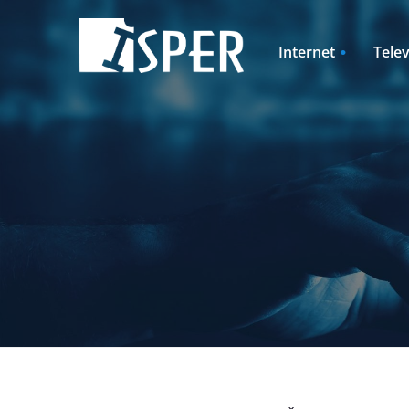
Internet
Telev
Pevný internet
ISPER TV2GO
Rodinné domy
Rozširujúce ba
Pevný internet + televízia
Televízia + pev
Internet pre rodinné domy
Televízia + Int
+ televízia
rodinné domy
Cenník
Cenník