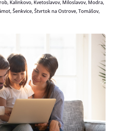
rob, Kalinkovo, Kvetoslavov, Miloslavov, Modra,
enty
Šámot, Šenkvice, Štvrtok na Ostrove, Tomášov,
ém
lužbu
netu