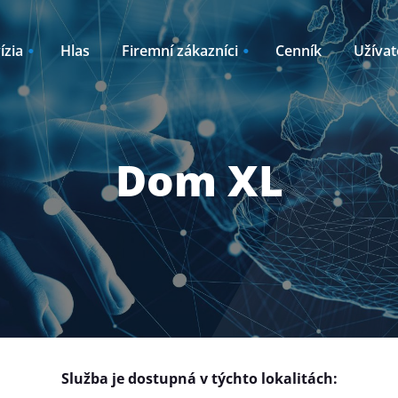
ízia
Hlas
Firemní zákazníci
Cenník
Užívat
Internet
Akcie
Outsourcing
Dom XL
líky k TV2GO
Oznamy / Novink
ný internet
Plánované odstá
ernet pre
Kto sme
Časté otázky
Návody
Služba je dostupná v týchto lokalitách: