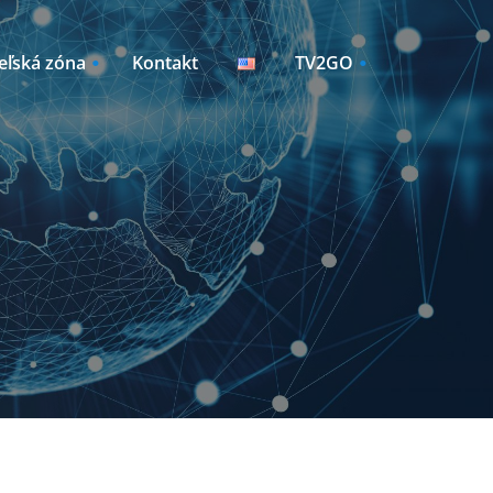
eľská zóna
Kontakt
TV2GO
Sleduj TV2GO
Manažment zariadení
y /
vky