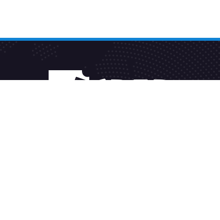
Fakturačný systém
Sleduj TV2GO
Alternatívne riešenie sporov
Všeobecné podmienky
Spravovať súhlas cookies